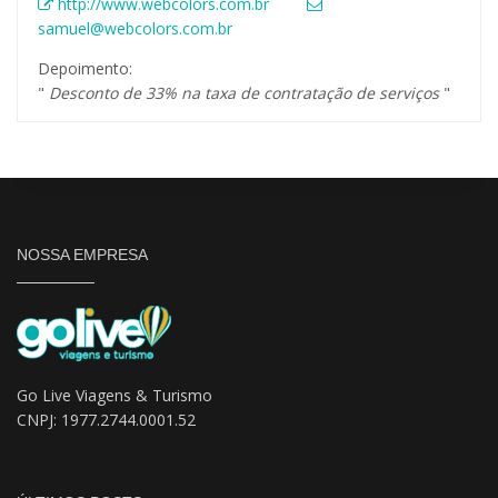
http://www.webcolors.com.br
samuel@webcolors.com.br
Depoimento:
"
Desconto de 33% na taxa de contratação de serviços
"
NOSSA EMPRESA
Go Live Viagens & Turismo
CNPJ: 1977.2744.0001.52