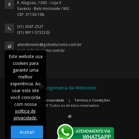
R. Alagoas, 1260 - Loja 3
Savassi - Belo Horizonte / MG
CEP: 31130-168
(31) 3047-2527
(31) 9911-57323
atendimento@goliveturismo.com.br
www.goliveturismo.com.br
Este website usa
cookies para
garantir uma
melhor
experiência. Ao
usar este site
você concorda
Política de privacidade
|
Termos e Condições
com nossa
2021 © Todos os direitos reservados.
política de
privacidade.
Aceitar!