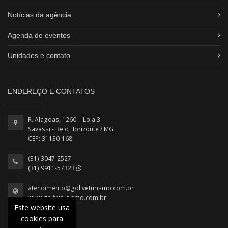
Notícias da agência
Agenda de eventos
Unidades e contato
ENDEREÇO E CONTATOS
R. Alagoas, 1260 - Loja 3
Savassi - Belo Horizonte / MG
CEP: 31130-168
(31) 3047-2527
(31) 9911-57323
atendimento@goliveturismo.com.br
www.goliveturismo.com.br
Este website usa
cookies para