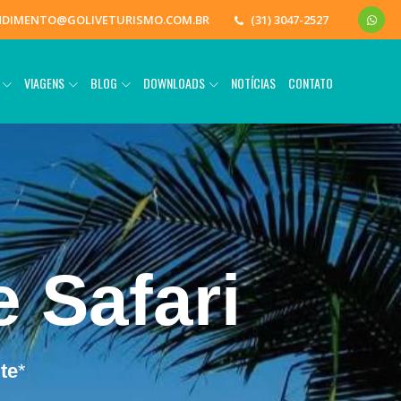
NDIMENTO@GOLIVETURISMO.COM.BR
(31) 3047-2527
O
VIAGENS
BLOG
DOWNLOADS
NOTÍCIAS
CONTATO
e Safari
te
*