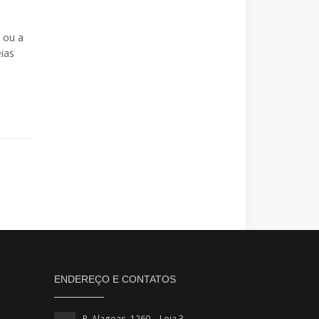
 ou a
eias
ENDEREÇO E CONTATOS
R. Alagoas, 1260 - Loja 3