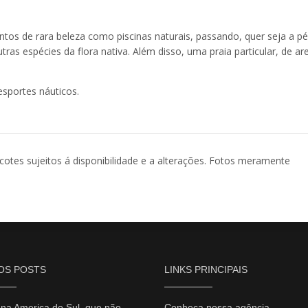
tos de rara beleza como piscinas naturais, passando, quer seja a pé
tras espécies da flora nativa. Além disso, uma praia particular, de ar
esportes náuticos.
acotes sujeitos á disponibilidade e a alterações. Fotos meramente
OS POSTS
LINKS PRINCIPAIS
 na America do Sul, que não
Conheça nossa agência