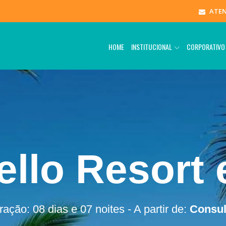
ATE
HOME
INSTITUCIONAL
CORPORATIV
llo Resort 
ação: 08 dias e 07 noites - A partir de:
Consul