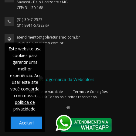
Savassi - Belo Horizonte / MG
CEP: 31130-168
(31) 3047-2527
(31) 9911-57323
atendimento@goliveturismo.com.br
www.goliveturismo.com.br
Este website usa
cookies para
garantir uma
melhor
experiência. Ao
usar este site
você concorda
Política de privacidade
|
Termos e Condições
com nossa
2021 © Todos os direitos reservados.
política de
privacidade.
Aceitar!