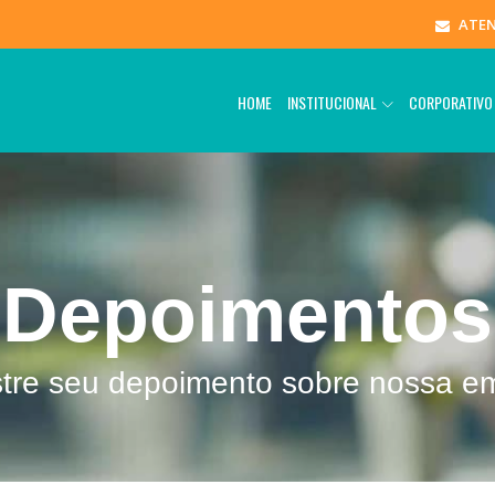
ATE
HOME
INSTITUCIONAL
CORPORATIV
Depoimentos
tre seu depoimento sobre nossa e