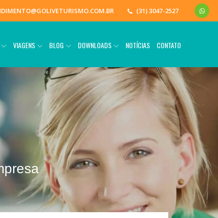
NDIMENTO@GOLIVETURISMO.COM.BR
(31) 3047-2527
O
VIAGENS
BLOG
DOWNLOADS
NOTÍCIAS
CONTATO
mpresa