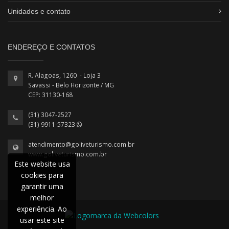
Unidades e contato
ENDEREÇO E CONTATOS
R. Alagoas, 1260 - Loja 3
Savassi - Belo Horizonte / MG
CEP: 31130-168
(31) 3047-2527
(31) 9911-57323
atendimento@goliveturismo.com.br
www.goliveturismo.com.br
Este website usa
cookies para
garantir uma
melhor
experiência. Ao
usar este site