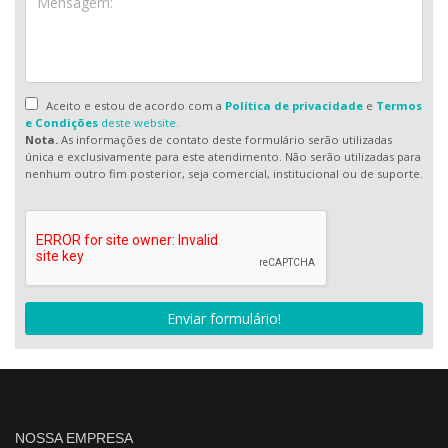
Aceito e estou de acordo com a
Política de privacidade
e
Termos
e Condições
deste website.
Nota.
As informações de contato deste formulário serão utilizadas
única e exclusivamente para este atendimento. Não serão utilizadas para
nenhum outro fim posterior, seja comercial, institucional ou de suporte.
Enviar formulário!
NOSSA EMPRESA