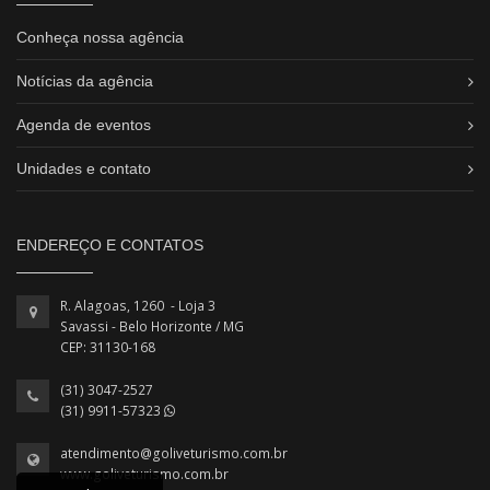
Conheça nossa agência
Notícias da agência
Agenda de eventos
Unidades e contato
ENDEREÇO E CONTATOS
R. Alagoas, 1260 - Loja 3
Savassi - Belo Horizonte / MG
CEP: 31130-168
(31) 3047-2527
(31) 9911-57323
atendimento@goliveturismo.com.br
www.goliveturismo.com.br